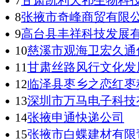
7
甘肃凯利天祁生物科
8
张掖市奇峰商贸有限
9
高台县丰祥科技发展
10
慈溪市观海卫宏久通
11
甘肃丝路风行文化发
12
临泽县枣乡之恋红枣
13
深圳市万马电子科技
14
张掖申通快递公司
15
张掖市白蝶建材有限