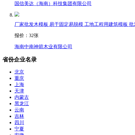
国信美达（海南）科技集团有限公司
厂家批发木模板 易于固定易脱模 工地工程用建筑模板 批
报价：
32张
海南中南神箭木业有限公司
省份企业名录
北京
重庆
上海
天津
内蒙古
黑龙江
云南
吉林
四川
宁夏