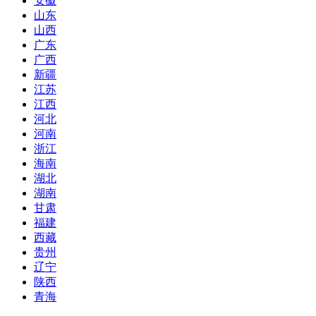
安徽
山东
山西
广东
广西
新疆
江苏
江西
河北
河南
浙江
海南
湖北
湖南
甘肃
福建
西藏
贵州
辽宁
陕西
青海