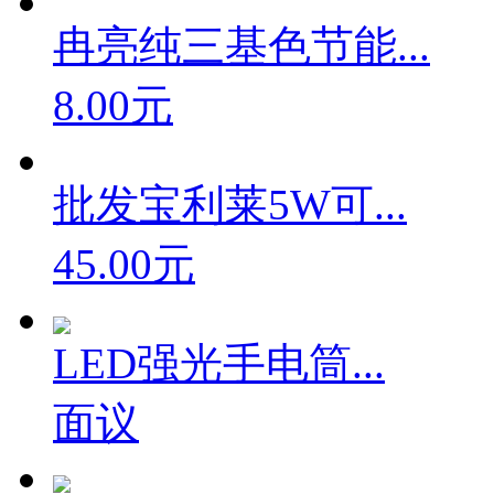
冉亮纯三基色节能...
8.00元
批发宝利莱5W可...
45.00元
LED强光手电筒...
面议