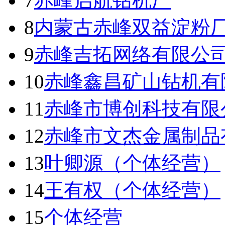
7
赤峰启航钻机厂
8
内蒙古赤峰双益淀粉
9
赤峰吉拓网络有限公
10
赤峰鑫昌矿山钻机有
11
赤峰市博创科技有限
12
赤峰市文杰金属制品
13
叶卿源（个体经营）
14
王有权（个体经营）
15
个体经营