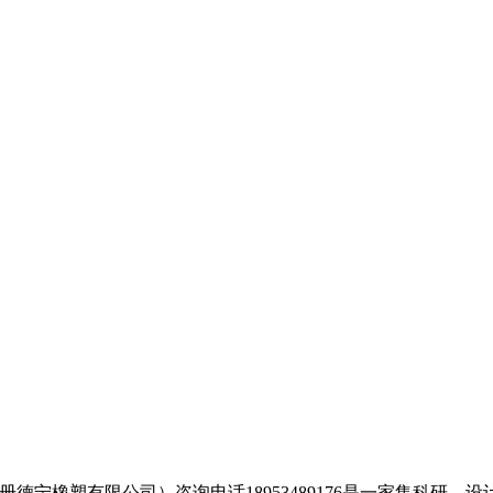
德宁橡塑有限公司）咨询电话18953489176是一家集科研