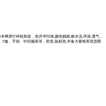
本网屏打样机制造，热升华印画,颜色靓丽,耐水洗,环保,透气，
T恤、手袋、针织服装等，鞋垫,鼠标垫,并备大量精美现货图