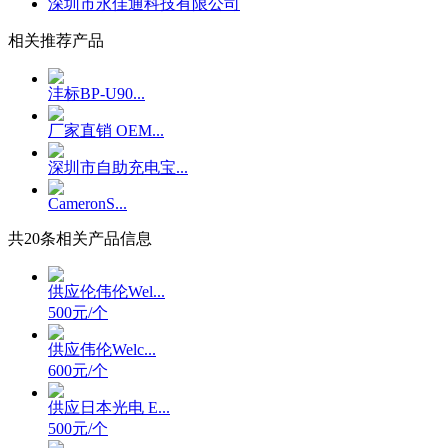
深圳市永佳通科技有限公司
相关推荐产品
沣标BP-U90...
厂家直销 OEM...
深圳市自助充电宝...
CameronS...
共
20
条相关产品信息
供应伦伟伦Wel...
500元/个
供应伟伦Welc...
600元/个
供应日本光电 E...
500元/个