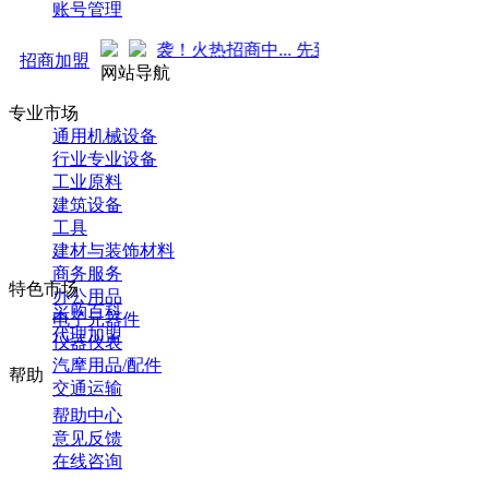
账号管理
新推广 强势来袭！火热招商中... 先到先得 ！
招商加盟
网站导航
专业市场
通用机械设备
行业专业设备
工业原料
建筑设备
工具
建材与装饰材料
商务服务
特色市场
办公用品
采购百科
电子元器件
代理加盟
仪器仪表
汽摩用品/配件
帮助
交通运输
帮助中心
意见反馈
在线咨询