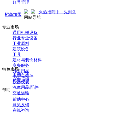
账号管理
广 强势来袭！火热招商中... 先到先得 ！
招商加盟
网站导航
专业市场
通用机械设备
行业专业设备
工业原料
建筑设备
工具
建材与装饰材料
商务服务
特色市场
办公用品
采购百科
电子元器件
代理加盟
仪器仪表
汽摩用品/配件
帮助
交通运输
帮助中心
意见反馈
在线咨询