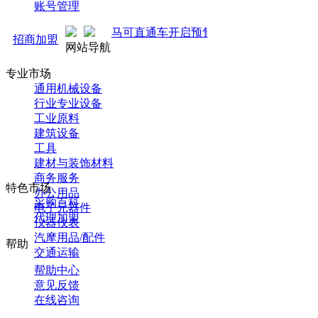
账号管理
马可直通车开启预售！全新推广 强势来袭！火热招
招商加盟
网站导航
专业市场
通用机械设备
行业专业设备
工业原料
建筑设备
工具
建材与装饰材料
商务服务
特色市场
办公用品
采购百科
电子元器件
代理加盟
仪器仪表
汽摩用品/配件
帮助
交通运输
帮助中心
意见反馈
在线咨询