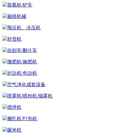
施肥机械
装载机/铲车
栽植机械
预压机、冷压机
炒货机
自卸车/翻斗车
撒肥机/施肥机
封边机/包边机
空气净化成套设备
喷雾机/喷粉机/烟雾机
搅拌机
捆扎机/打包机