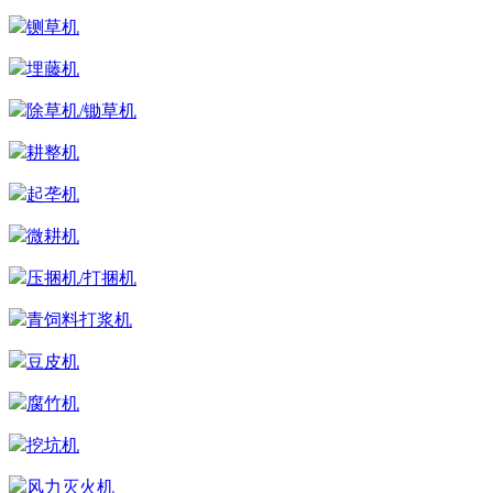
碾米机
铡草机
埋藤机
除草机/锄草机
耕整机
起垄机
微耕机
压捆机/打捆机
青饲料打浆机
豆皮机
腐竹机
挖坑机