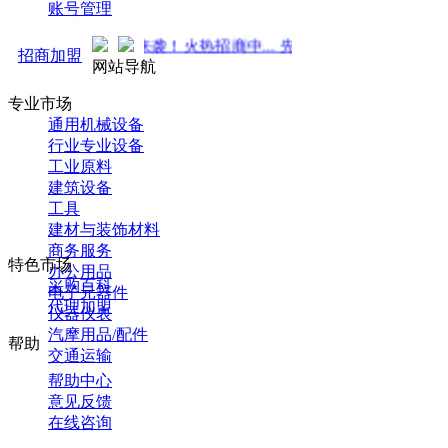
账号管理
新推广 强势来袭！火热招商中... 先到先得 ！
招商加盟
网站导航
专业市场
通用机械设备
行业专业设备
工业原料
建筑设备
工具
建材与装饰材料
商务服务
特色市场
办公用品
采购百科
电子元器件
代理加盟
仪器仪表
汽摩用品/配件
帮助
交通运输
帮助中心
意见反馈
在线咨询