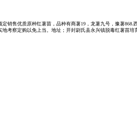
定销售优质原种红薯苗，品种有商薯19，龙薯九号，豫薯868.西瓜红，
察定购以免上当。地址；开封尉氏县永兴镇脱毒红薯苗培育基地 电话