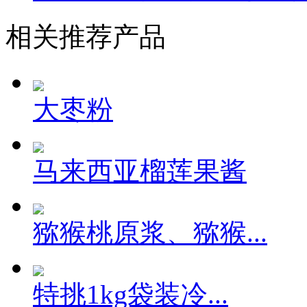
相关推荐产品
大枣粉
马来西亚榴莲果酱
猕猴桃原浆、猕猴...
特挑1kg袋装冷...