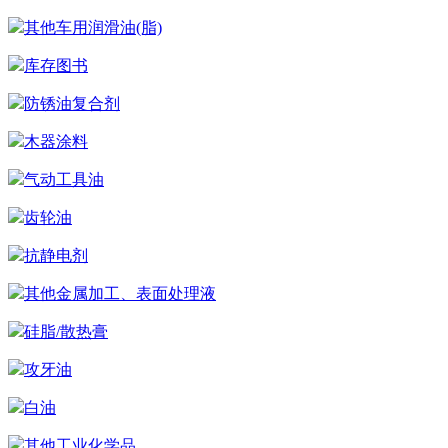
其他车用润滑油(脂)
库存图书
防锈油复合剂
木器涂料
气动工具油
齿轮油
抗静电剂
其他金属加工、表面处理液
硅脂/散热膏
攻牙油
白油
其他工业化学品