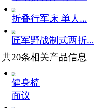
折叠行军床 单人...
匠军野战制式两折...
共
20
条相关产品信息
健身椅
面议