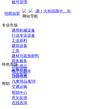
账号管理
推广 强势来袭！火热招商中... 先到先得 ！
招商加盟
网站导航
专业市场
通用机械设备
行业专业设备
工业原料
建筑设备
工具
建材与装饰材料
商务服务
特色市场
办公用品
采购百科
电子元器件
代理加盟
仪器仪表
汽摩用品/配件
帮助
交通运输
帮助中心
意见反馈
在线咨询